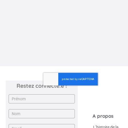
Une enfance en nORd
Et si reconnaître l’enfant comme un sujet de droits changeait
tout ? Le livre "Une enfance en nORd" de ...
Restez connecté.e !
Newsletter
A propos
L’histoire de la