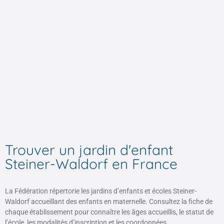
de créer une relation authentique basée sur la
confiance. Des soirées pédagogiques sont organisées
ainsi que des ateliers thématiques. Des entretiens
individuels avec le professeur permettent de répondre
aux besoins de chacun.
Les parents sont invités à participer aux temps de fête, aux
événements associatifs ou à contribuer au soin du lieu. Autant de
moments qui se veulent conviviaux et qui rassemblent les parents,
les enfants et les éducateurs pour construire ensemble une école
vivante.
Trouver un jardin d'enfant
Steiner-Waldorf en France
La Fédération répertorie les jardins d’enfants et écoles Steiner-
Waldorf accueillant des enfants en maternelle. Consultez la fiche de
chaque établissement pour connaître les âges accueillis, le statut de
l’école, les modalités d’inscription et les coordonnées.