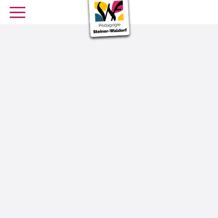
SE FORMER
OFFRES D’EMPLOI
SERVICE CIVIQUE
Librairie
Presse
Le jardin d’enfants Steiner-Waldorf est une école maternelle
alternative qui accueille généralement les enfants de 2 ans et demi à 6
ans. Dans un environnement chaleureux, proche de la nature, l’enfant
découvre la vie en groupe grâce au jeu libre, aux activités artistiques,