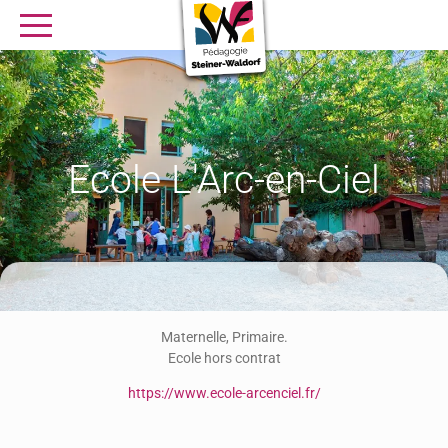
SE FORMER
OFFRES D’EMPLOI
SERVICE CIVIQUE
Librairie
Presse
Ecole L'Arc-en-Ciel
Maternelle, Primaire.
Ecole hors contrat
https://www.ecole-arcenciel.fr/