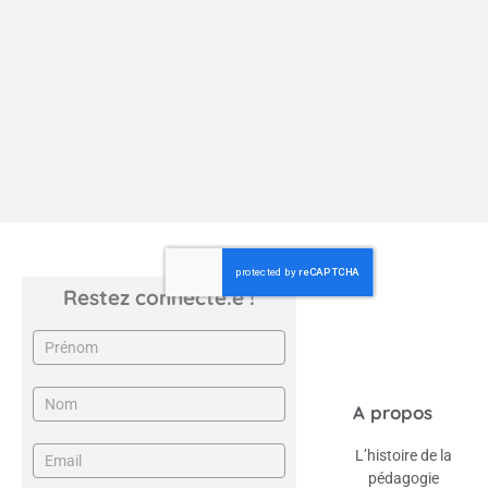
Communiqué de presse de la Fédération Pédagogie Steiner
Waldorf à la suite du Conseil municipal du 22 juin à
Strasbourg, ...
30 juin 2026
JARDIN D'ENFANTS LES BONS AMIS
Restez connecté.e !
Newsletter
A propos
L’histoire de la
pédagogie