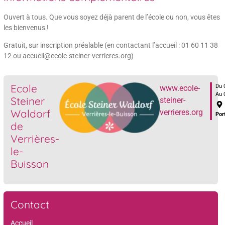
Ouvert à tous. Que vous soyez déjà parent de l’école ou non, vous êtes
les bienvenus !
Gratuit, sur inscription préalable (en contactant l’accueil : 01 60 11 38
12 ou accueil@ecole-steiner-verrieres.org)
Ecole
Du 
www.ecole-
Au 
Steiner
steiner-
Waldorf
verrieres.org
Por
de
Verrières-
le-
Buisson
Contact
Accueil