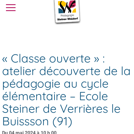
SE FORMER
OFFRES D’EMPLOI
SERVICE CIVIQUE
« Classe ouverte » : atelier découverte de la pédagogie au cycle
Agenda
élémentaire – Ecole Steiner de Verrières le Buissson (91)
Librairie
Presse
« Classe ouverte » :
atelier découverte de la
pédagogie au cycle
élémentaire – Ecole
Steiner de Verrières le
Buissson (91)
Du 04 mai 2024 à 10 h 00