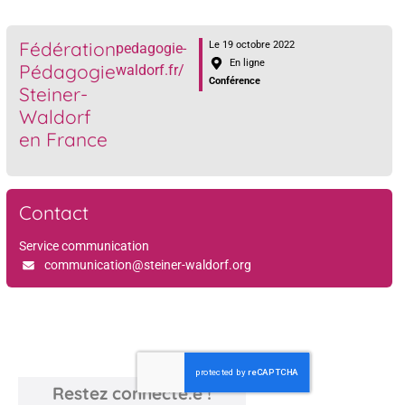
Fédération
Le 19 octobre 2022
pedagogie-
En ligne
Pédagogie
waldorf.fr/
Conférence
Steiner-
Waldorf
en France
Contact
Service communication
communication@steiner-waldorf.org
Restez connecté.e !