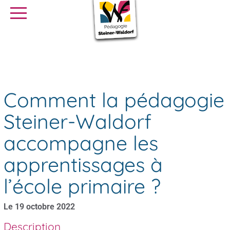
SE FORMER
OFFRES D’EMPLOI
SERVICE CIVIQUE
Comment la pédagogie Steiner-Waldorf accompagne les
Agenda
apprentissages à l’école primaire ?
Librairie
Presse
Comment la pédagogie
Steiner-Waldorf
accompagne les
apprentissages à
l’école primaire ?
Le 19 octobre 2022
Description