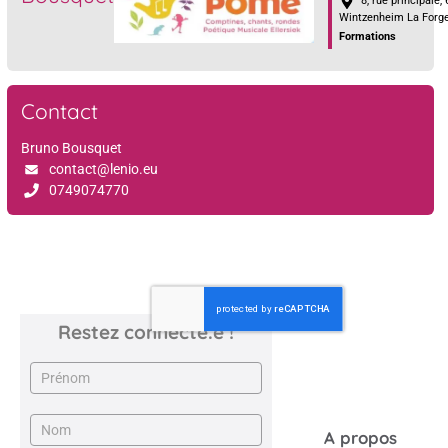
8, rue principale,
Wintzenheim La Forg
Formations
Contact
Bruno Bousquet
contact@lenio.eu
0749074770
Restez connecté.e !
Newsletter
A propos