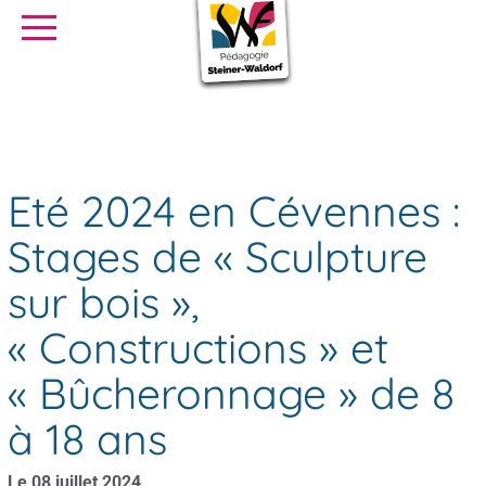
SE FORMER
OFFRES D’EMPLOI
SERVICE CIVIQUE
Eté 2024 en Cévennes : Stages de « Sculpture sur bois »,
Agenda
« Constructions » et « Bûcheronnage » de 8 à 18 ans
Librairie
Presse
Eté 2024 en Cévennes :
Stages de « Sculpture
sur bois »,
« Constructions » et
« Bûcheronnage » de 8
à 18 ans
Le 08 juillet 2024