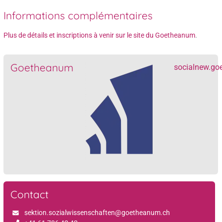
Informations complémentaires
Plus de détails et inscriptions à venir sur le site du Goetheanum
.
Goetheanum
socialnew.go
Contact
sektion.sozialwissenschaften@goetheanum.ch