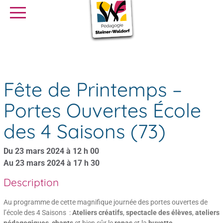
SE FORMER
OFFRES D’EMPLOI
SERVICE CIVIQUE
Agenda
Fête de Printemps – Portes Ouvertes École des 4 Saisons (73)
Librairie
Presse
Fête de Printemps –
Portes Ouvertes École
des 4 Saisons (73)
Du 23 mars 2024 à 12 h 00
Au 23 mars 2024 à 17 h 30
Description
Au programme de cette magnifique journée des portes ouvertes de
l’école des 4 Saisons :
Ateliers créatifs
,
spectacle des élèves
,
ateliers