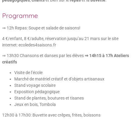
pédagogiques
,
chants
et bien sûr le
repas
et la
buvette
.
Programme
⇒ 12h Repas: Soupe et salade de saisons!
4 €/enfant, 8 €/adulte, réservation jusqu’au 21 mars sur le site
internet: ecoledes4saisons.fr
⇒ 13h30 Chansons et danses par les élèves
⇒ 14h15 à 17h Ateliers
créatifs
Visite de l’école
Marché de matériel créatif et d’objets artisanaux
Stand voyage scolaire
Exposition pédagogique
Stand de plantes, boutures et tisanes
Jeux en bois, Tombola
12h30 à 17h30: Buvette avec crêpes, frites, boissons