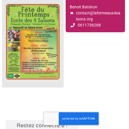
Benoit Batiston
contact@lafermeaux4sa
isons.org
0611736268
Restez connecté.e !