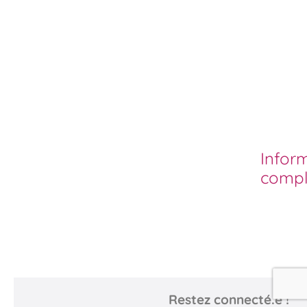
Infor
compl
Restez connecté.e !