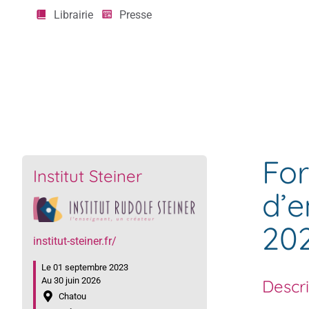
Librairie
Presse
Agenda
Formation de professeurs et jardinier.e.s d’enf
For
Institut Steiner
d’e
20
institut-steiner.fr/
Le 01 septembre 2023
Au 30 juin 2026
Descr
Chatou