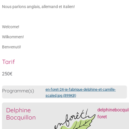
Nous parlons anglais, allemand et italien!
Welcome!
Wilkommen!
Benvenuti!
Tarif
250€
en-foret-24-je-fabrique-delphine-et-camille-
Programme(s)
scaled.jpg
(899KB)
Delphine
delphinebocquil
Bocquillon
foret