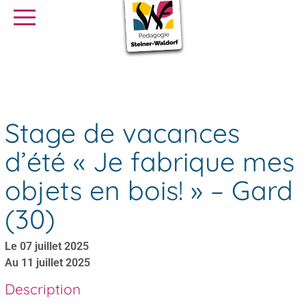
SE FORMER
OFFRES D’EMPLOI
SERVICE CIVIQUE
Stage de vacances d’été « Je fabrique mes objets en bois! » –
Agenda
Gard (30)
Librairie
Presse
Stage de vacances
d’été « Je fabrique mes
objets en bois! » – Gard
(30)
Le 07 juillet 2025
Au 11 juillet 2025
Description