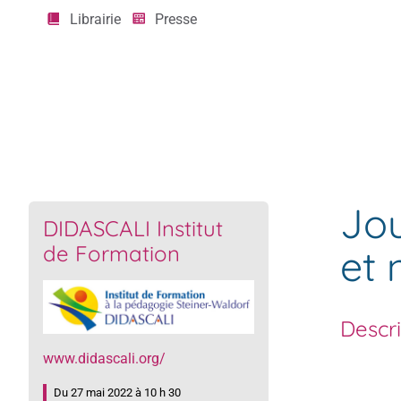
Librairie
Presse
Agenda
Journée découverte Didascali : Pédagogie et nat
Jou
DIDASCALI Institut
de Formation
et 
Descr
www.didascali.org/
Du 27 mai 2022 à 10 h 30