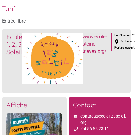
Tarif
Entrée libre
Ecole
Le 21 mars 20
www.ecole-
5 place d
1, 2, 3
steiner-
Portes ouvert
Soleil
trieves.org/
Affiche
Contact
contact@ecole123soleil.
org
04 56 55 23 11