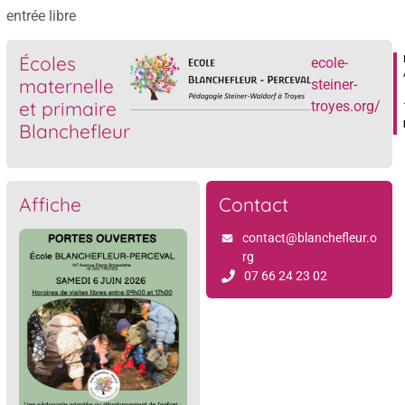
entrée libre
Écoles
ecole-
maternelle
steiner-
et primaire
troyes.org/
Blanchefleur
Affiche
Contact
contact@blanchefleur.o
rg
07 66 24 23 02