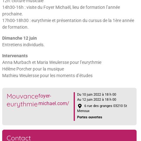
12h: clôture musicale
14h30-16h : visite du Foyer Michaël, lieu de formation l’année
prochaine.
17h00-18h30 : eurythmie et présentation du cursus de la 1ère année
de formation.
Dimanche 12 juin
Entretiens individuels.
Intervenants
Anna Murbach et Maria Weulersse pour l’eurythmie
Hélène Porcher pour la musique
Mathieu Weulersse pour les moments d’études
Mouvance
Du 10 juin 2022 à 18 h 00
foyer-
Au 12 juin 2022 à 18 h 00
eurythmie
michael.com/
6 rue des granges 03210 St
Menoux
Portes ouvertes
Contact