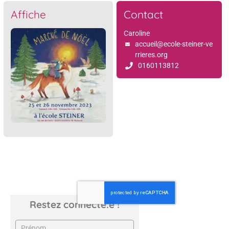
Affiche
Contact
Caroline
accueil@ecole-steiner-ve
rrieres.org
0160113812
Restez connecté.e !
Newsletter