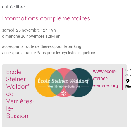
entrée libre
Informations complémentaires
samedi 25 novembre 12h-19h
dimanche 26 novembre 12h-18h
accès par la route de Bièvres pour le parking
accès par la rue de Paris pour les cyclistes et piétons
Ecole
Du 
www.ecole-
Au 
Steiner
steiner-
Waldorf
verrieres.org
Fêt
de
Verrières-
le-
Buisson