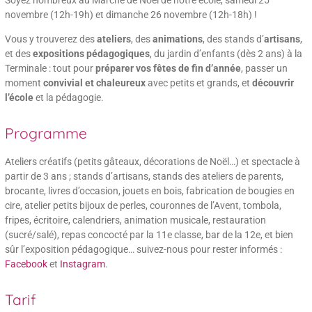
Soyez nombreux au Marché de Noël de notre école, samedi 25
novembre (12h-19h) et dimanche 26 novembre (12h-18h) !
Vous y trouverez des
ateliers
, des
animations
, des stands d’
artisans
,
et des
expositions pédagogiques
, du jardin d’enfants (dès 2 ans) à la
Terminale : tout pour
préparer vos fêtes de fin d’année
, passer un
moment
convivial et chaleureux
avec petits et grands, et
découvrir
l’école
et la pédagogie.
Programme
Ateliers créatifs (petits gâteaux, décorations de Noël…) et spectacle à
partir de 3 ans ; stands d’artisans, stands des ateliers de parents,
brocante, livres d’occasion, jouets en bois, fabrication de bougies en
cire, atelier petits bijoux de perles, couronnes de l’Avent, tombola,
fripes, écritoire, calendriers, animation musicale, restauration
(sucré/salé), repas concocté par la 11e classe, bar de la 12e, et bien
sûr l’exposition pédagogique… suivez-nous pour rester informés :
Facebook
et
Instagram
.
Tarif