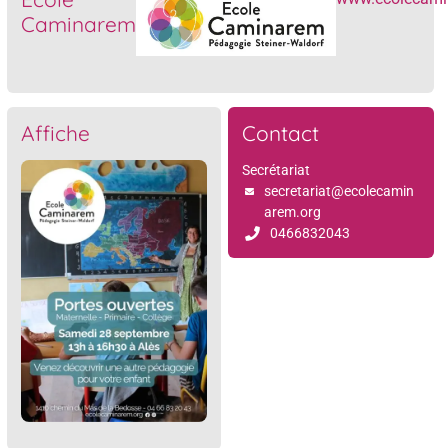
Caminarem
Affiche
Contact
Secrétariat
secretariat@ecolecamin
arem.org
0466832043