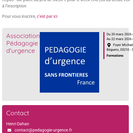
à l’inscription
Pour vous inscrire,
c’est par ici
Association
Du 20 mars 2026 
Au 22 mars 2026 
Pédagogie
Foyer Michaël,
d'urgence
Béguets, 03210 - 
Formations
Contact
Henri Dahan
contact@pedagogie-urgence.fr