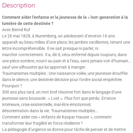
Description
Comment aider l’enfance et la jeunesse de la « lost-generation à la
lumière de cette destinée ?
Avec Bernd Ruf
Le 26 mai 1828, à Nuremberg, un adolescent d’environ 16 ans
apparaît au beau milieu d’une place, les jambes vacillantes, tenant une
lettre incompréhensible. Il ne sait presque ni parler, ni
marcher correctement. Il a, dit-il, vécu enfermé depuis toujours, dans
une pièce sombre, nourri au pain et à l’eau, sans jamais voir d’humain…
sauf une silhouette qui lui apportait à manger.
Traumatismes multiples : Une naissance volée, une jeunesse étouffée
dans le silence, une destinée décisive pour l’ordre social empêchée.
Pourquoi ?
300 ans plus tard, un mot bref résonne fort dans le langage d’une
jeunesse sans boussole : « Lost ». Plus fort que perdu. Errance
intérieure, crise existentielle, mal-être émotionnel,
désorientation dans la vie. Traumatismes multiples…
Comment aider ces « enfants de Kaspar Hauser », comment
transformer leur fragilité en force résiliente ?
La pédagogie d’urgence se donne pour tâche de penser et de mettre