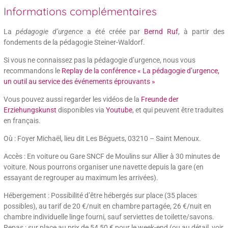
Informations complémentaires
La
pédagogie d’urgence
a été créée par
Bernd Ruf
, à partir des
fondements de la pédagogie Steiner-Waldorf.
Si vous ne connaissez pas la pédagogie d’urgence, nous vous
recommandons le
Replay de la conférence « La pédagogie d’urgence,
un outil au service des événements éprouvants »
Vous pouvez aussi regarder les vidéos de la
Freunde der
Erziehungskunst
disponibles via
Youtube
, et qui peuvent être traduites
en français.
Où : Foyer Michaël, lieu dit Les Béguets, 03210 – Saint Menoux.
Accès : En voiture ou Gare SNCF de Moulins sur Allier à 30 minutes de
voiture. Nous pourrons organiser une navette depuis la gare (en
essayant de regrouper au maximum les arrivées).
Hébergement : Possibilité d’être hébergés sur place (35 places
possibles), au tarif de 20 €/nuit en chambre partagée, 26 €/nuit en
chambre individuelle linge fourni, sauf serviettes de toilette/savons.
Repas : sur place au prix de 54,50 € pour le week-end (ou au détail, voir