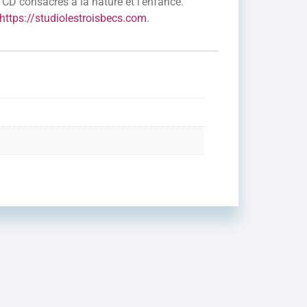
e CD consacrés à la nature et l’enfance.
https://studiolestroisbecs.com
.