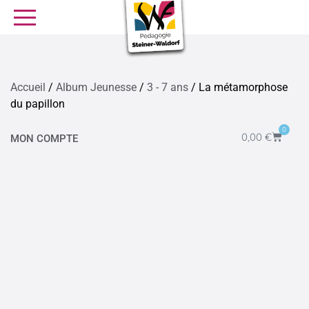
SE FORMER
OFFRES D’EMPLOI
SERVICE CIVIQUE
Accueil
/
Album Jeunesse
/
3 - 7 ans
/ La métamorphose
du papillon
Librairie
Presse
0
0,00
€
MON COMPTE