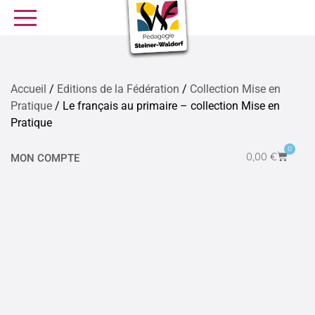
SE FORMER
OFFRES D’EMPLOI
SERVICE CIVIQUE
Accueil
/
Editions de la Fédération
/
Collection Mise en
Pratique
/ Le français au primaire – collection Mise en
Librairie
Presse
Pratique
0
0,00
€
MON COMPTE