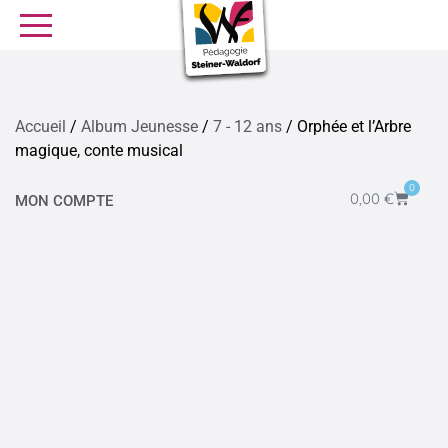
SE FORMER
OFFRES D’EMPLOI
SERVICE CIVIQUE
Accueil
/
Album Jeunesse
/
7 - 12 ans
/ Orphée et l’Arbre
magique, conte musical
Librairie
Presse
0
0,00
€
MON COMPTE