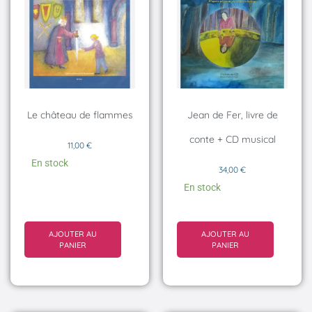
Le château de flammes
Jean de Fer, livre de
conte + CD musical
11,00
€
En stock
34,00
€
En stock
AJOUTER AU
AJOUTER AU
PANIER
PANIER