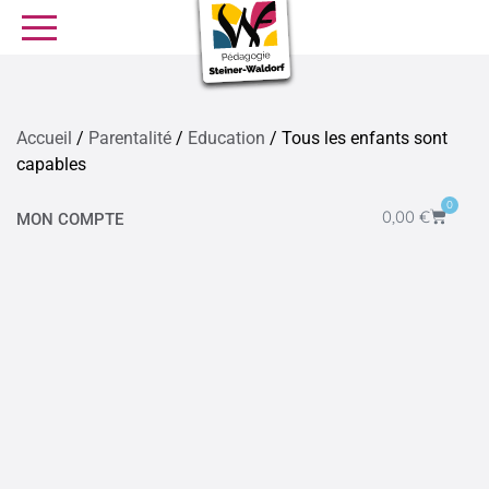
SE FORMER
OFFRES D’EMPLOI
SERVICE CIVIQUE
Accueil
/
Parentalité
/
Education
/ Tous les enfants sont
capables
Librairie
Presse
0
0,00
€
MON COMPTE