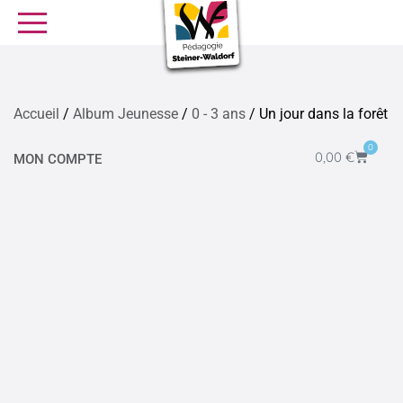
SE FORMER
OFFRES D’EMPLOI
SERVICE CIVIQUE
Accueil
/
Album Jeunesse
/
0 - 3 ans
/ Un jour dans la forêt
Librairie
Presse
0
0,00
€
MON COMPTE