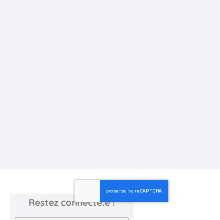
Communiqué Conseil municipal
Strasbourg – Subventions Les Bons
Amis
Communiqué de presse de la Fédération Pédagogie Steiner
Waldorf à la suite du Conseil municipal du 22 juin à
Strasbourg, ...
30 juin 2026
JARDIN D'ENFANTS LES BONS AMIS
Restez connecté.e !
Newsletter