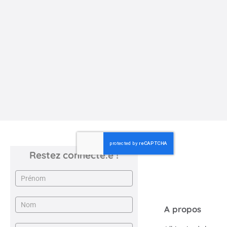
Amis
Communiqué de presse de la Fédération Pédagogie Steiner
Waldorf à la suite du Conseil municipal du 22 juin à
Strasbourg, ...
30 juin 2026
JARDIN D'ENFANTS LES BONS AMIS
Restez connecté.e !
Newsletter
A propos