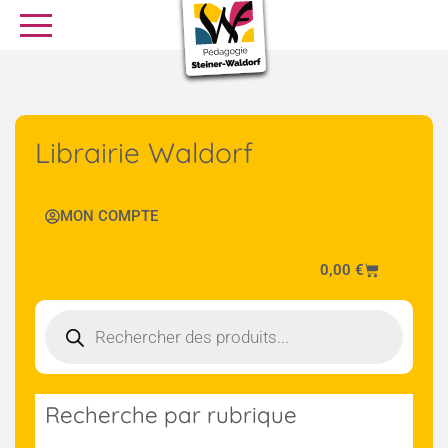
SE FORMER
OFFRES D’EMPLOI
SERVICE CIVIQUE
Librairie Waldorf
Librairie
Presse
MON COMPTE
0,00
€
Recherche par rubrique