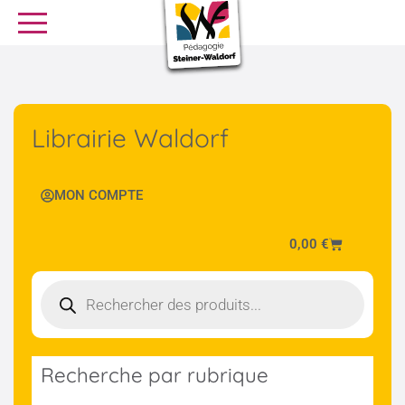
SE FORMER
OFFRES D’EMPLOI
SERVICE CIVIQUE
Librairie Waldorf
Librairie
Presse
MON COMPTE
0,00
€
Recherche par rubrique