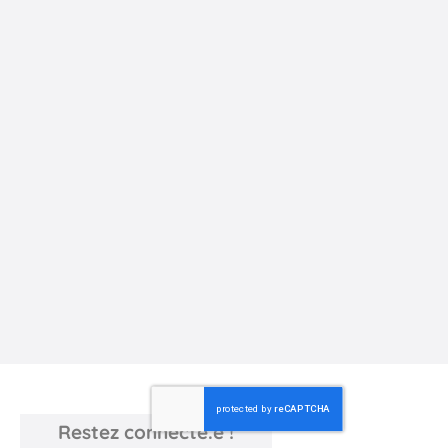
François Bardel, Développeur Web et
ancien élève
J’y ai appris à développer mon esprit créatif, la confiance en
soi, l’esprit d’équipe et la ...
ÉCOLE DE CHATOU
Restez connecté.e !