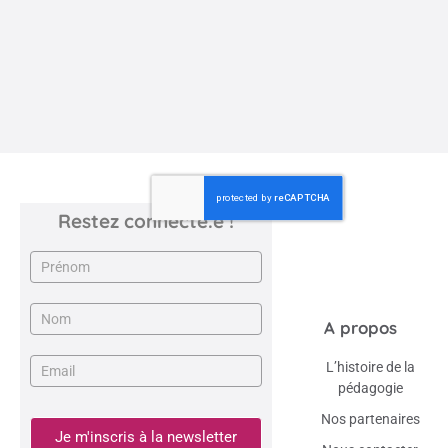
L’orientation au lycée
L'orientation des élèves au lycée est une préoccupation
majeure de la pédagogie Waldorf. Découvrons comment ...
ECOLE STEINER DE VERRIÈRES-LE-BUISSON, ORIENTATION
Restez connecté.e !
Newsletter
A propos
L’histoire de la
pédagogie
Nos partenaires
Je m'inscris à la newsletter