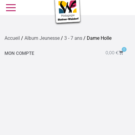
SE FORMER
OFFRES D’EMPLOI
SERVICE CIVIQUE
Accueil
/
Album Jeunesse
/
3 - 7 ans
/ Dame Holle
Librairie
Presse
0
0,00
€
MON COMPTE