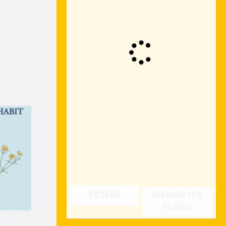
FILTRER
EFFACER LES
FILTRES