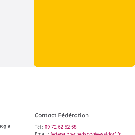
Contact Fédération
gogie
Tél :
09 72 62 52 58
Email :
federation@pedagogie-waldorf.fr