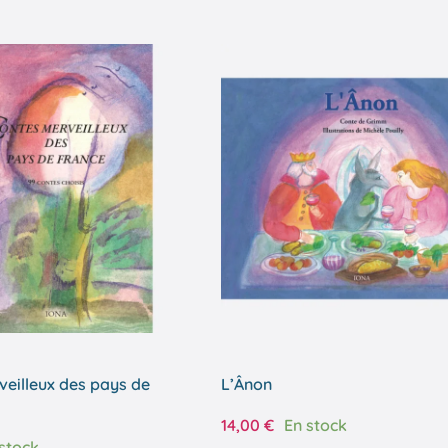
eilleux des pays de
L’Ânon
14,00
€
En stock
stock