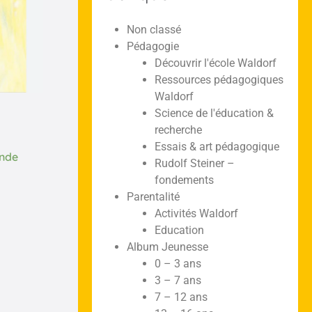
Non classé
Pédagogie
Découvrir l'école Waldorf
Ressources pédagogiques
Waldorf
Science de l'éducation &
recherche
Essais & art pédagogique
nde
Rudolf Steiner –
fondements
Parentalité
Activités Waldorf
Education
Album Jeunesse
0 – 3 ans
3 – 7 ans
7 – 12 ans