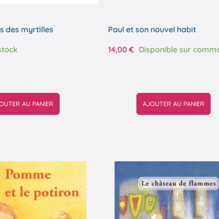
 des myrtilles
Paul et son nouvel habit
stock
14,00
€
Disponible sur comm
OUTER AU PANIER
AJOUTER AU PANIER