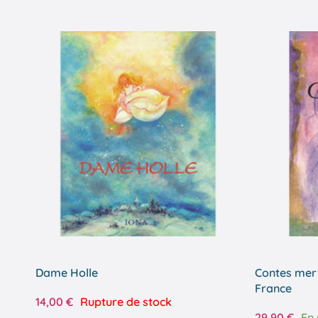
Dame Holle
Contes merv
France
14,00
€
Rupture de stock
29,90
€
En 