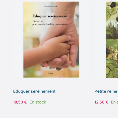
Eduquer sereinement
Petite reine
18,50
€
En stock
12,50
€
En 