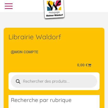
SE FORMER
OFFRES D’EMPLOI
SERVICE CIVIQUE
Librairie Waldorf
Librairie
Presse
MON COMPTE
0,00
€
Recherche par rubrique