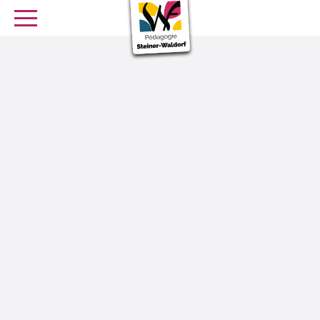
SE FORMER
OFFRES D’EMPLOI
SERVICE CIVIQUE
Librairie
Presse
La place centrale de la nature dans
la pédagogie Steiner-Waldorf