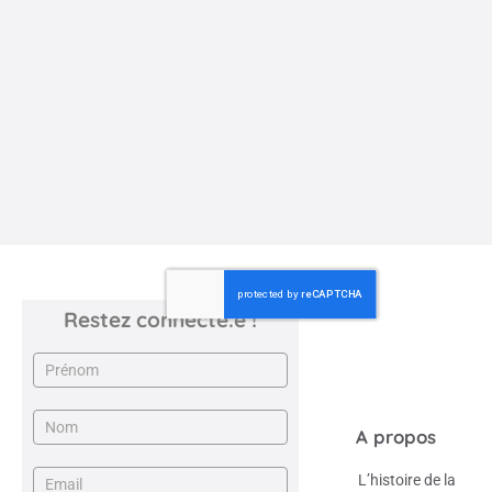
L’évaluation positive
L'évaluation positive est au cœur de la pédagogie Steiner-
Waldorf, où les bulletins scolaires ne contiennent pas de ...
COLLÈGE, ÉCOLE PRIMAIRE
Restez connecté.e !
Newsletter
A propos
L’histoire de la