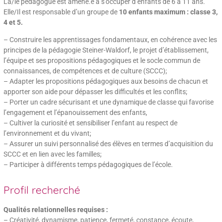
La/le pédagogue est amené.e à s’occuper d’enfants de 6 à 11 ans.
Elle/Il est responsable d’un groupe de
10 enfants maximum : classe 3,
4 et 5.
– Construire les apprentissages fondamentaux, en cohérence avec les
principes de la pédagogie Steiner-Waldorf, le projet d’établissement,
l’équipe et ses propositions pédagogiques et le socle commun de
connaissances, de compétences et de culture (SCCC);
– Adapter les propositions pédagogiques aux besoins de chacun et
apporter son aide pour dépasser les difficultés et les conflits;
– Porter un cadre sécurisant et une dynamique de classe qui favorise
l’engagement et l’épanouissement des enfants,
– Cultiver la curiosité et sensibiliser l’enfant au respect de
l’environnement et du vivant;
– Assurer un suivi personnalisé des élèves en termes d’acquisition du
SCCC et en lien avec les familles;
– Participer à différents temps pédagogiques de l’école.
Profil recherché
Qualités relationnelles requises :
– Créativité, dynamisme, patience, fermeté, constance, écoute,