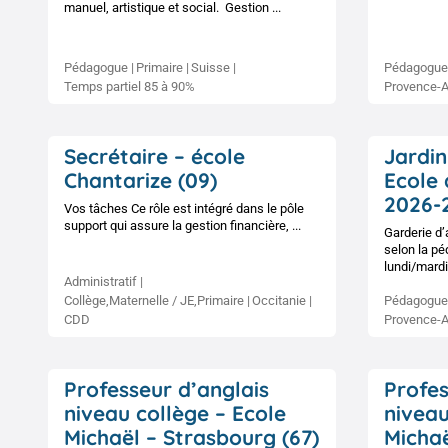
manuel, artistique et social. Gestion ...
Pédagogue
Primaire
Suisse
Pédagogue
Temps partiel 85 à 90%
Provence-A
Secrétaire – école
Jardin
Chantarize (09)
Ecole 
2026-
Vos tâches Ce rôle est intégré dans le pôle
support qui assure la gestion financière, ...
Garderie d’
selon la pé
lundi/mardi/
Administratif
Collège,Maternelle / JE,Primaire
Occitanie
Pédagogue
CDD
Provence-A
Professeur d’anglais
Profe
niveau collège – Ecole
niveau
Michaël – Strasbourg (67)
Michaë