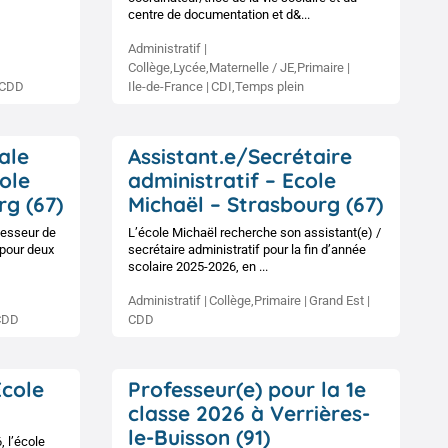
centre de documentation et d&...
Administratif
Collège,Lycée,Maternelle / JE,Primaire
CDD
Ile-de-France
CDI,Temps plein
ale
Assistant.e/Secrétaire
ole
administratif – Ecole
rg (67)
Michaël – Strasbourg (67)
fesseur de
L’école Michaël recherche son assistant(e) /
 pour deux
secrétaire administratif pour la fin d’année
scolaire 2025-2026, en ...
Administratif
Collège,Primaire
Grand Est
CDD
CDD
Ecole
Professeur(e) pour la 1e
classe 2026 à Verrières-
le-Buisson (91)
 l’école