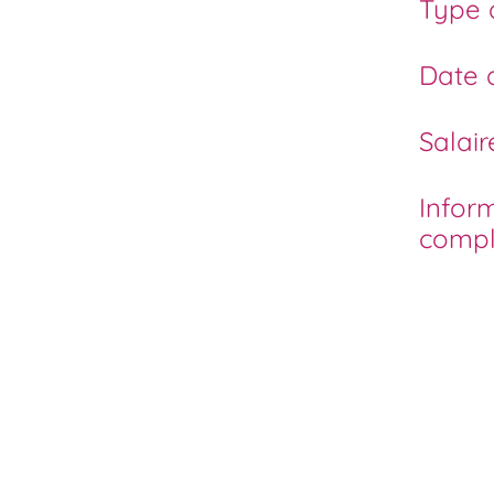
Type 
Date 
Salair
Infor
compl