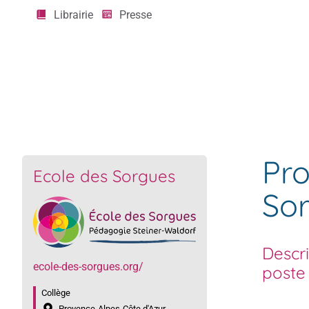
Librairie
Presse
Offres d'emploi
Professeur de 8ème classe – Ecole des 
Pro
Ecole des Sorgues
Sor
Descr
ecole-des-sorgues.org/
poste
Collège
Provence-Alpes-Côte d'Azur