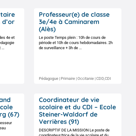
taire
Professeur(e) de classe
 d’or
3e/4e à Caminarem
(Alès)
des 4e et
Le poste Temps plein : 10h de cours de
édagogie
période et 10h de cours hebdomadaires. 2h
...
de surveillance + 3h de ...
Pédagogue
Primaire
Occitanie
CDD,CDI
mand
Coordinateur de vie
Ecole
scolaire et du CDI – Ecole
rg (67)
Steiner-Waldorf de
Verrières (91)
fesseur
veau
DESCRIPTIF DE LA MISSION Le poste de
coordinateur/trice de la vie scolaire et du