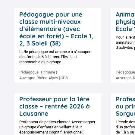
Pédagogue pour une
Animat
classe multi-niveaux
physiq
d’élémentaire (avec
Ecole 1
école en forêt) – Ecole 1,
Pour la ren
2, 3 Soleil (38)
animateur.r
d’activités 
La/le pédagogue est amené.e à s’occuper
d’enfants de 6 à 11 ans. Elle/Il est
responsable d’un groupe ...
Pédagogue
Primaire
Pédagogue
Auvergne-Rhône-Alpes
CDD
Auvergne-
Professeur pour la 1ère
Profe
classe – rentrée 2026 à
au pri
Lausanne
Sorgue
Professeur de petites classes Accompagner
L’école des
un groupe d’enfants en veillant à leur
d’un profes
épanouissement cognitif, émotionnel,
de 1 à 5 ou 