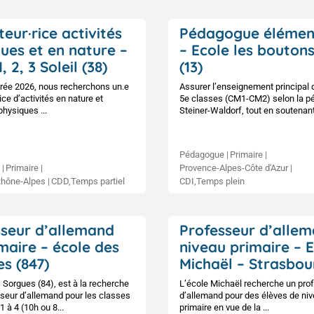
eur·rice activités
Pédagogue élémen
ues et en nature –
– Ecole les boutons
, 2, 3 Soleil (38)
(13)
trée 2026, nous recherchons un.e
Assurer l’enseignement principal 
ice d’activités en nature et
5e classes (CM1-CM2) selon la p
physiques ...
Steiner-Waldorf, tout en soutenant 
Pédagogue
Primaire
Primaire
Provence-Alpes-Côte d'Azur
Rhône-Alpes
CDD,Temps partiel
CDI,Temps plein
sseur d’allemand
Professeur d’alle
maire – école des
niveau primaire – 
s (847)
Michaël – Strasbou
 Sorgues (84), est à la recherche
L’école Michaël recherche un pro
seur d’allemand pour les classes
d’allemand pour des élèves de ni
1 à 4 (10h ou 8...
primaire en vue de la ...