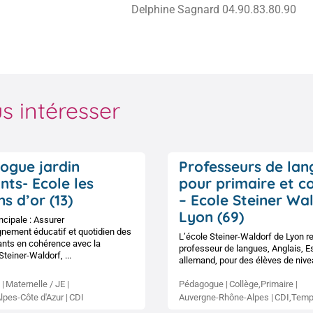
Delphine Sagnard 04.90.83.80.90
s intéresser
ogue jardin
Professeurs de lan
nts- Ecole les
pour primaire et c
s d’or (13)
– Ecole Steiner Wa
Lyon (69)
ncipale : Assurer
nement éducatif et quotidien des
L’école Steiner-Waldorf de Lyon r
ants en cohérence avec la
professeur de langues, Anglais, E
teiner-Waldorf, ...
allemand, pour des élèves de nivea
Maternelle / JE
Pédagogue
Collège,Primaire
lpes-Côte d'Azur
CDI
Auvergne-Rhône-Alpes
CDI,Temps