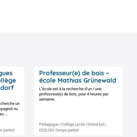
gues
Professeur(e) de bois –
ollège
école Mathias Grünewald
ldorf
L’école est à la recherche d’un / une
professeur(e) de bois, pour 4 heures par
semaine.
echerche un
spagnol ou
u ...
Pédagogue
Collège,Lycée
Grand Est
 partiel
CDD,CDI,Temps partiel