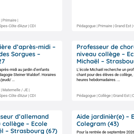
Primaire
lpes-Côte d'Azur
CDI
Pédagogue
Primaire
Grand Est
ière d’après-midi –
Professeur de chor
des Sorgues –
niveau collège – Ec
27
Michaël – Strasbou
après-midi au jardin d’enfants
L’école Michaël recherche un pro
dagogie Steiner Waldorf. Horaires
chant pour des élèves de collège,
jeudi/ ...
heures hebdomadaires. ...
Maternelle / JE
lpes-Côte d'Azur
CDI
Pédagogue
Collège
Grand Est
sseur d’allemand
Aide jardinièr(e) – 
 collège – Ecole
Colegram (43)
l – Strasbourg (67)
Pour la rentrée de septembre 2026,