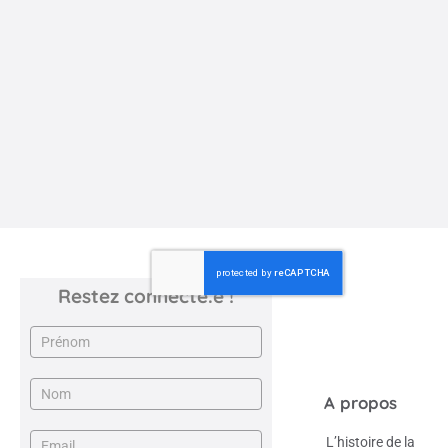
Voyage de classe inoubliable pour
l’école Steiner Waldorf de la Mhotte
Revivez l'expédition dans l'arctique suédois au printemps
2021, pour la classe de lycée de l'école Steiner Waldorf ...
ÉCOLE DE LA MHOTTE
Restez connecté.e !
Newsletter
A propos
L’histoire de la